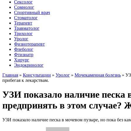
Сексолог
Сомнолог
Спортивный врач
Стоматолог
Терапевт
Травматолог
Трихолог
Уролог
Физиотерапевт
Флеболог
Фтизиатр
Хирург
Эндокринолог
Главная
»
Консультации
»
Уролог
»
Мочекаменная болезнь
»
УЗ
прибегая к лекарствам.
УЗИ показало наличие песка в
предпринять в этом случае? Ж
УЗИ показало наличие песка в мочевом пузыре, но пока без ка