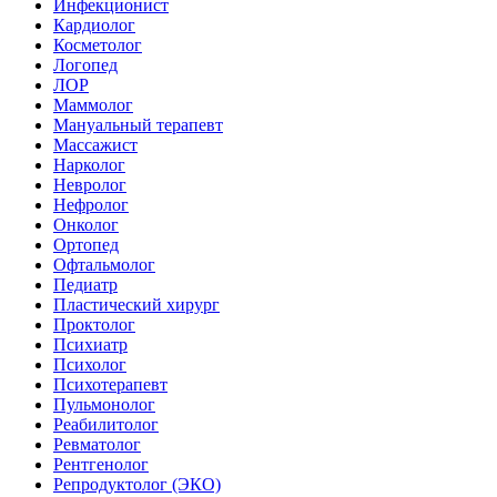
Инфекционист
Кардиолог
Косметолог
Логопед
ЛОР
Маммолог
Мануальный терапевт
Массажист
Нарколог
Невролог
Нефролог
Онколог
Ортопед
Офтальмолог
Педиатр
Пластический хирург
Проктолог
Психиатр
Психолог
Психотерапевт
Пульмонолог
Реабилитолог
Ревматолог
Рентгенолог
Репродуктолог (ЭКО)