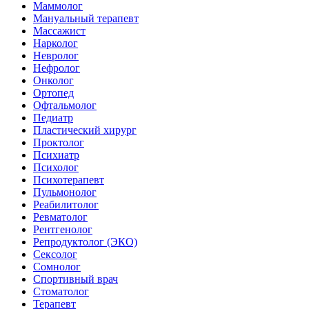
Маммолог
Мануальный терапевт
Массажист
Нарколог
Невролог
Нефролог
Онколог
Ортопед
Офтальмолог
Педиатр
Пластический хирург
Проктолог
Психиатр
Психолог
Психотерапевт
Пульмонолог
Реабилитолог
Ревматолог
Рентгенолог
Репродуктолог (ЭКО)
Сексолог
Сомнолог
Спортивный врач
Стоматолог
Терапевт