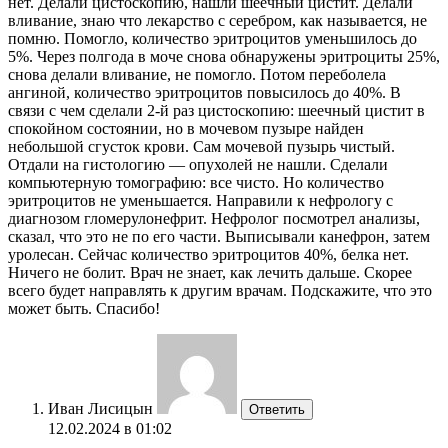
нет. Делали цистоскопию, нашли шеечный цистит. Делали
вливание, знаю что лекарство с серебром, как называется, не
помню. Помогло, количество эритроцитов уменьшилось до
5%. Через полгода в моче снова обнаружены эритроциты 25%,
снова делали вливание, не помогло. Потом переболела
ангиной, количество эритроцитов повысилось до 40%. В
связи с чем сделали 2-й раз цистоскопию: шеечный цистит в
спокойном состоянии, но в мочевом пузыре найден
небольшой сгусток крови. Сам мочевой пузырь чистый.
Отдали на гистологию — опухолей не нашли. Сделали
компьютерную томографию: все чисто. Но количество
эритроцитов не уменьшается. Направили к нефрологу с
диагнозом гломерулонефрит. Нефролог посмотрел анализы,
сказал, что это не по его части. Выписывали канефрон, затем
уролесан. Сейчас количество эритроцитов 40%, белка нет.
Ничего не болит. Врач не знает, как лечить дальше. Скорее
всего будет направлять к другим врачам. Подскажите, что это
может быть. Спасибо!
Иван Лисицын
Ответить
12.02.2024 в 01:02