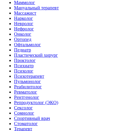
Маммолог
Мануальный терапевт
Массажист
Нарколог
Невролог
Нефролог
Онколог
Ортопед
Офтальмолог
Педиатр
Пластический хирург
Проктолог
Психиатр
Психолог
Психотерапевт
Пульмонолог
Реабилитолог
Ревматолог
Рентгенолог
Репродуктолог (ЭКО)
Сексолог
Сомнолог
Спортивный врач
Стоматолог
Терапевт