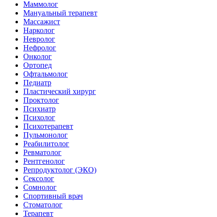
Маммолог
Мануальный терапевт
Массажист
Нарколог
Невролог
Нефролог
Онколог
Ортопед
Офтальмолог
Педиатр
Пластический хирург
Проктолог
Психиатр
Психолог
Психотерапевт
Пульмонолог
Реабилитолог
Ревматолог
Рентгенолог
Репродуктолог (ЭКО)
Сексолог
Сомнолог
Спортивный врач
Стоматолог
Терапевт