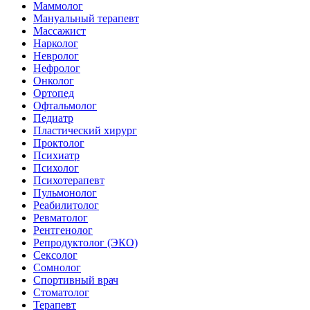
Маммолог
Мануальный терапевт
Массажист
Нарколог
Невролог
Нефролог
Онколог
Ортопед
Офтальмолог
Педиатр
Пластический хирург
Проктолог
Психиатр
Психолог
Психотерапевт
Пульмонолог
Реабилитолог
Ревматолог
Рентгенолог
Репродуктолог (ЭКО)
Сексолог
Сомнолог
Спортивный врач
Стоматолог
Терапевт