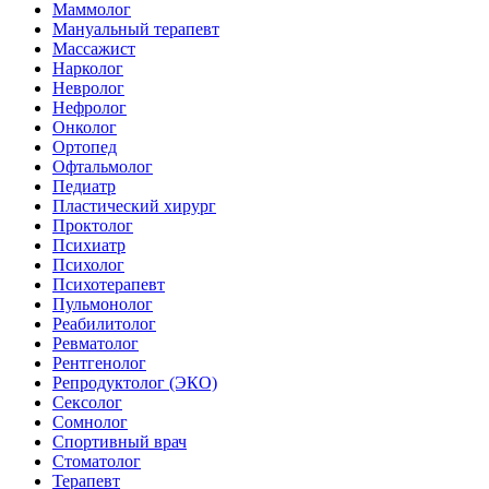
Маммолог
Мануальный терапевт
Массажист
Нарколог
Невролог
Нефролог
Онколог
Ортопед
Офтальмолог
Педиатр
Пластический хирург
Проктолог
Психиатр
Психолог
Психотерапевт
Пульмонолог
Реабилитолог
Ревматолог
Рентгенолог
Репродуктолог (ЭКО)
Сексолог
Сомнолог
Спортивный врач
Стоматолог
Терапевт