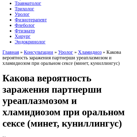
Травматолог
Трихолог
Уролог
Физиотерапевт
Флеболог
Фтизиатр
Хирург
Эндокринолог
Главная
»
Консультации
»
Уролог
»
Хламидиоз
»
Какова
вероятность заражения партнерши уреаплазмозом и
хламидиозом при оральном сексе (минет, куниллингус)
Какова вероятность
заражения партнерши
уреаплазмозом и
хламидиозом при оральном
сексе (минет, куниллингус)