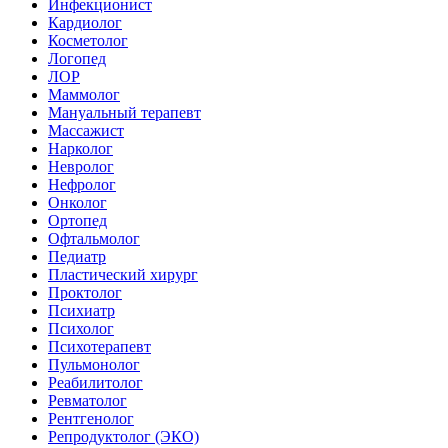
Инфекционист
Кардиолог
Косметолог
Логопед
ЛОР
Маммолог
Мануальный терапевт
Массажист
Нарколог
Невролог
Нефролог
Онколог
Ортопед
Офтальмолог
Педиатр
Пластический хирург
Проктолог
Психиатр
Психолог
Психотерапевт
Пульмонолог
Реабилитолог
Ревматолог
Рентгенолог
Репродуктолог (ЭКО)