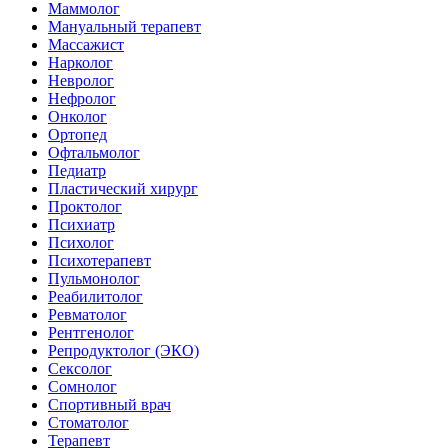
Маммолог
Мануальный терапевт
Массажист
Нарколог
Невролог
Нефролог
Онколог
Ортопед
Офтальмолог
Педиатр
Пластический хирург
Проктолог
Психиатр
Психолог
Психотерапевт
Пульмонолог
Реабилитолог
Ревматолог
Рентгенолог
Репродуктолог (ЭКО)
Сексолог
Сомнолог
Спортивный врач
Стоматолог
Терапевт