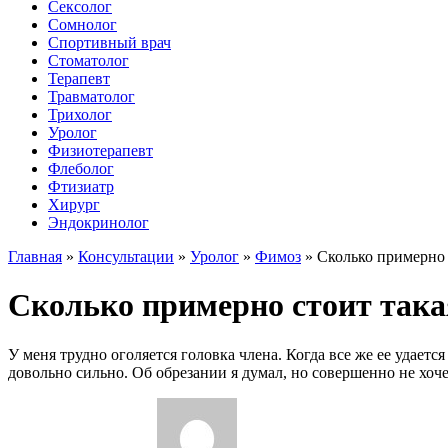
Сексолог
Сомнолог
Спортивный врач
Стоматолог
Терапевт
Травматолог
Трихолог
Уролог
Физиотерапевт
Флеболог
Фтизиатр
Хирург
Эндокринолог
Главная
»
Консультации
»
Уролог
»
Фимоз
»
Сколько примерно 
Сколько примерно стоит така
У меня трудно оголяется головка члена. Когда все же ее удает
довольно сильно. Об обрезании я думал, но совершенно не хоче