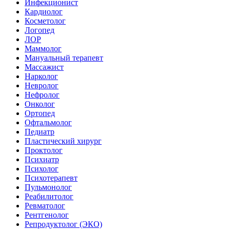
Инфекционист
Кардиолог
Косметолог
Логопед
ЛОР
Маммолог
Мануальный терапевт
Массажист
Нарколог
Невролог
Нефролог
Онколог
Ортопед
Офтальмолог
Педиатр
Пластический хирург
Проктолог
Психиатр
Психолог
Психотерапевт
Пульмонолог
Реабилитолог
Ревматолог
Рентгенолог
Репродуктолог (ЭКО)