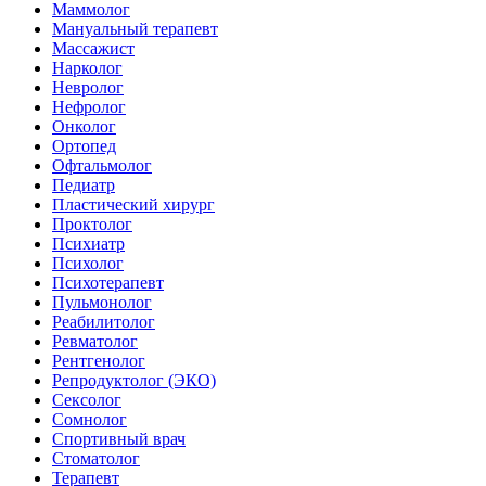
Маммолог
Мануальный терапевт
Массажист
Нарколог
Невролог
Нефролог
Онколог
Ортопед
Офтальмолог
Педиатр
Пластический хирург
Проктолог
Психиатр
Психолог
Психотерапевт
Пульмонолог
Реабилитолог
Ревматолог
Рентгенолог
Репродуктолог (ЭКО)
Сексолог
Сомнолог
Спортивный врач
Стоматолог
Терапевт