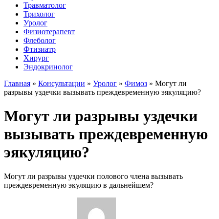
Травматолог
Трихолог
Уролог
Физиотерапевт
Флеболог
Фтизиатр
Хирург
Эндокринолог
Главная
»
Консультации
»
Уролог
»
Фимоз
»
Могут ли
разрывы уздечки вызывать преждевременную эякуляцию?
Могут ли разрывы уздечки
вызывать преждевременную
эякуляцию?
Могут ли разрывы уздечки полового члена вызывать
преждевременную экуляцию в дальнейшем?