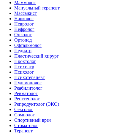
Маммолог
Мануальный терапевт
Массажист
Нарколог
Невролог
Нефролог
Онколог
Ортопед
Офтальмолог
Педиатр
Пластический хирург
Проктолог
Психиатр
Психолог
Психотерапевт
Пульмонолог
Реабилитолог
Ревматолог
Рентгенолог
Репродуктолог (ЭКО)
Сексолог
Сомнолог
Спортивный врач
Стоматолог
Терапевт