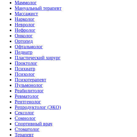
Маммолог
Мануальный терапевт
Массажист
Нарколог
Невролог
Нефролог
Онколог
Ортопед
Офтальмолог
Педиатр
Пластический хирург
Проктолог
Психиатр
Психолог
Психотерапевт
Пульмонолог
Реабилитолог
Ревматолог
Рентгенолог
Репродуктолог (ЭКО)
Сексолог
Сомнолог
Спортивный врач
Стоматолог
Терапевт