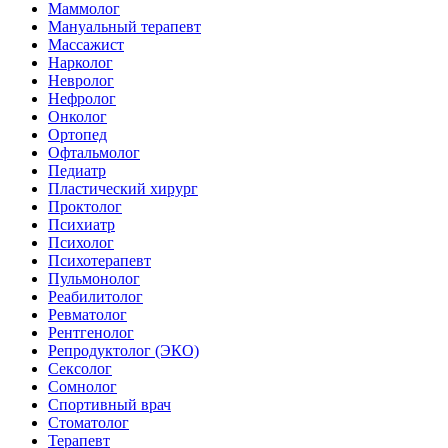
Маммолог
Мануальный терапевт
Массажист
Нарколог
Невролог
Нефролог
Онколог
Ортопед
Офтальмолог
Педиатр
Пластический хирург
Проктолог
Психиатр
Психолог
Психотерапевт
Пульмонолог
Реабилитолог
Ревматолог
Рентгенолог
Репродуктолог (ЭКО)
Сексолог
Сомнолог
Спортивный врач
Стоматолог
Терапевт