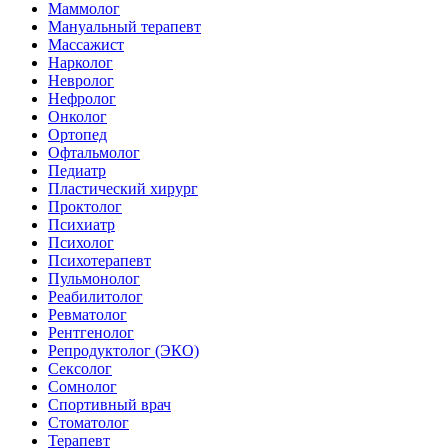
Маммолог
Мануальный терапевт
Массажист
Нарколог
Невролог
Нефролог
Онколог
Ортопед
Офтальмолог
Педиатр
Пластический хирург
Проктолог
Психиатр
Психолог
Психотерапевт
Пульмонолог
Реабилитолог
Ревматолог
Рентгенолог
Репродуктолог (ЭКО)
Сексолог
Сомнолог
Спортивный врач
Стоматолог
Терапевт