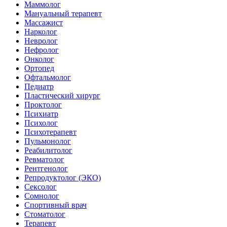
Маммолог
Мануальный терапевт
Массажист
Нарколог
Невролог
Нефролог
Онколог
Ортопед
Офтальмолог
Педиатр
Пластический хирург
Проктолог
Психиатр
Психолог
Психотерапевт
Пульмонолог
Реабилитолог
Ревматолог
Рентгенолог
Репродуктолог (ЭКО)
Сексолог
Сомнолог
Спортивный врач
Стоматолог
Терапевт