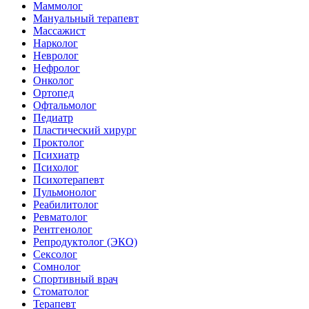
Маммолог
Мануальный терапевт
Массажист
Нарколог
Невролог
Нефролог
Онколог
Ортопед
Офтальмолог
Педиатр
Пластический хирург
Проктолог
Психиатр
Психолог
Психотерапевт
Пульмонолог
Реабилитолог
Ревматолог
Рентгенолог
Репродуктолог (ЭКО)
Сексолог
Сомнолог
Спортивный врач
Стоматолог
Терапевт