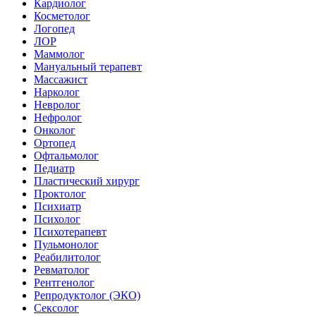
Кардиолог
Косметолог
Логопед
ЛОР
Маммолог
Мануальный терапевт
Массажист
Нарколог
Невролог
Нефролог
Онколог
Ортопед
Офтальмолог
Педиатр
Пластический хирург
Проктолог
Психиатр
Психолог
Психотерапевт
Пульмонолог
Реабилитолог
Ревматолог
Рентгенолог
Репродуктолог (ЭКО)
Сексолог