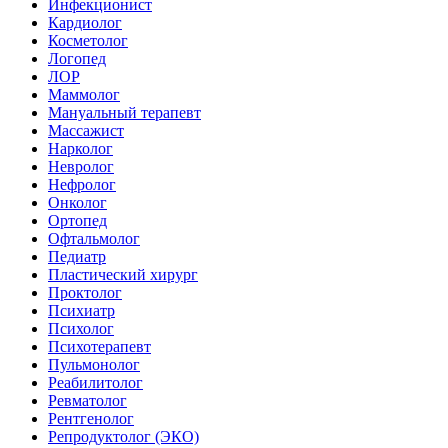
Инфекционист
Кардиолог
Косметолог
Логопед
ЛОР
Маммолог
Мануальный терапевт
Массажист
Нарколог
Невролог
Нефролог
Онколог
Ортопед
Офтальмолог
Педиатр
Пластический хирург
Проктолог
Психиатр
Психолог
Психотерапевт
Пульмонолог
Реабилитолог
Ревматолог
Рентгенолог
Репродуктолог (ЭКО)