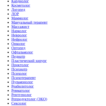
Кардиолог
Косметолог
Логопед
ЛОР
Маммолог
Мануальный терапевт
Массажист
Нарколог
Невролог
Нефролог
Онколог
Ортопед
Офтальмолог
Педиатр
Пластический хирург
Проктолог
Психиатр
Психолог
Психотерапевт
Пульмонолог
Реабилитолог
Ревматолог
Рентгенолог
Репродуктолог (ЭКО)
Сексолог