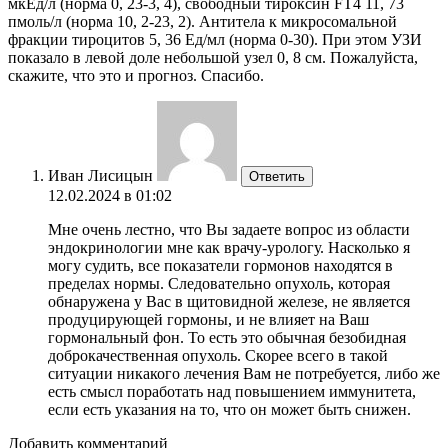
мкЕд/л (норма 0, 23-3, 4), свободный тироксин FT4 11, 73
пмоль/л (норма 10, 2-23, 2). Антитела к микросомальной
фракции тироцитов 5, 36 Ед/мл (норма 0-30). При этом УЗИ
показало в левой доле небольшой узел 0, 8 см. Пожалуйста,
скажите, что это и прогноз. Спасибо.
Иван Лисицын
Ответить
12.02.2024 в 01:02
Мне очень лестно, что Вы задаете вопрос из области
эндокринологии мне как врачу-урологу. Насколько я
могу судить, все показатели гормонов находятся в
пределах нормы. Следовательно опухоль, которая
обнаружена у Вас в щитовидной железе, не является
продуцирующей гормоны, и не влияет на Ваш
гормональный фон. То есть это обычная безобидная
доброкачественная опухоль. Скорее всего в такой
ситуации никакого лечения Вам не потребуется, либо же
есть смысл поработать над повышением иммунитета,
если есть указания на то, что он может быть снижен.
Добавить комментарий