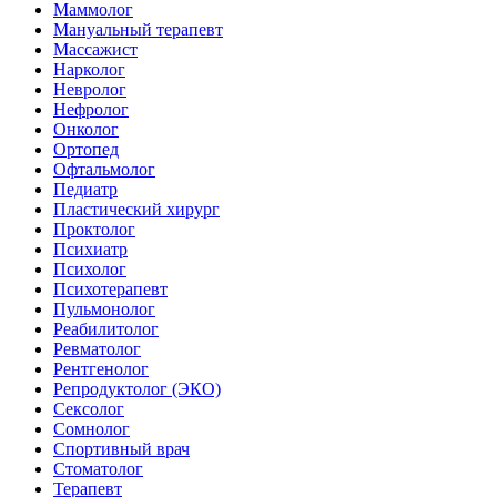
Маммолог
Мануальный терапевт
Массажист
Нарколог
Невролог
Нефролог
Онколог
Ортопед
Офтальмолог
Педиатр
Пластический хирург
Проктолог
Психиатр
Психолог
Психотерапевт
Пульмонолог
Реабилитолог
Ревматолог
Рентгенолог
Репродуктолог (ЭКО)
Сексолог
Сомнолог
Спортивный врач
Стоматолог
Терапевт