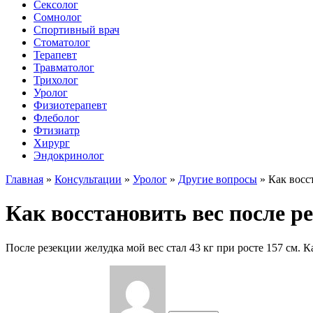
Сексолог
Сомнолог
Спортивный врач
Стоматолог
Терапевт
Травматолог
Трихолог
Уролог
Физиотерапевт
Флеболог
Фтизиатр
Хирург
Эндокринолог
Главная
»
Консультации
»
Уролог
»
Другие вопросы
»
Как восс
Как восстановить вес после р
После резекции желудка мой вес стал 43 кг при росте 157 см. К