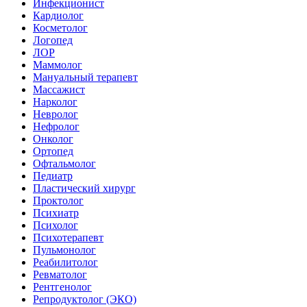
Инфекционист
Кардиолог
Косметолог
Логопед
ЛОР
Маммолог
Мануальный терапевт
Массажист
Нарколог
Невролог
Нефролог
Онколог
Ортопед
Офтальмолог
Педиатр
Пластический хирург
Проктолог
Психиатр
Психолог
Психотерапевт
Пульмонолог
Реабилитолог
Ревматолог
Рентгенолог
Репродуктолог (ЭКО)