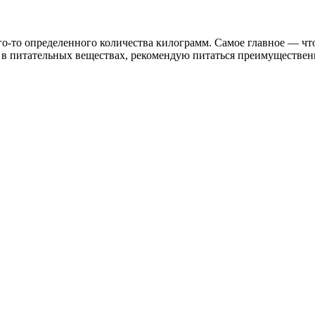
о-то определенного количества килограмм. Самое главное — что
а в питательных веществах, рекомендую питаться преимуществе