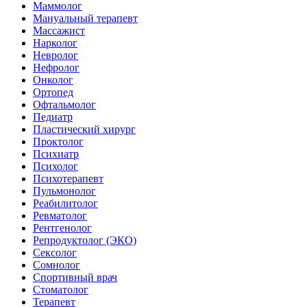
Маммолог
Мануальный терапевт
Массажист
Нарколог
Невролог
Нефролог
Онколог
Ортопед
Офтальмолог
Педиатр
Пластический хирург
Проктолог
Психиатр
Психолог
Психотерапевт
Пульмонолог
Реабилитолог
Ревматолог
Рентгенолог
Репродуктолог (ЭКО)
Сексолог
Сомнолог
Спортивный врач
Стоматолог
Терапевт