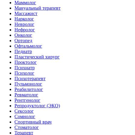
Маммолог
Мануальный терапевт
Массажист
Нарколог
Невролог
Нефролог
Онколог
Ортопед
Офтальмолог
Педиатр
Пластический хирург
Проктолог
Психиатр
Психолог
Психотерапевт
Пульмонолог
Реабилитолог
Ревматолог
Рентгенолог
Репродуктолог (ЭКО)
Сексолог
Сомнолог
Спортивный врач
Стоматолог
Терапевт