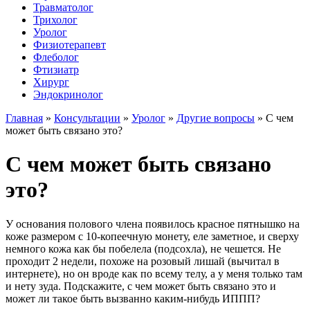
Травматолог
Трихолог
Уролог
Физиотерапевт
Флеболог
Фтизиатр
Хирург
Эндокринолог
Главная
»
Консультации
»
Уролог
»
Другие вопросы
»
С чем
может быть связано это?
С чем может быть связано
это?
У основания полового члена появилось красное пятнышко на
коже размером с 10-копеечную монету, еле заметное, и сверху
немного кожа как бы побелела (подсохла), не чешется. Не
проходит 2 недели, похоже на розовый лишай (вычитал в
интернете), но он вроде как по всему телу, а у меня только там
и нету зуда. Подскажите, с чем может быть связано это и
может ли такое быть вызванно каким-нибудь ИППП?