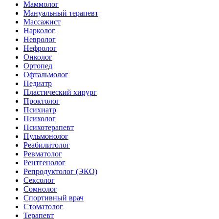
Маммолог
Мануальный терапевт
Массажист
Нарколог
Невролог
Нефролог
Онколог
Ортопед
Офтальмолог
Педиатр
Пластический хирург
Проктолог
Психиатр
Психолог
Психотерапевт
Пульмонолог
Реабилитолог
Ревматолог
Рентгенолог
Репродуктолог (ЭКО)
Сексолог
Сомнолог
Спортивный врач
Стоматолог
Терапевт