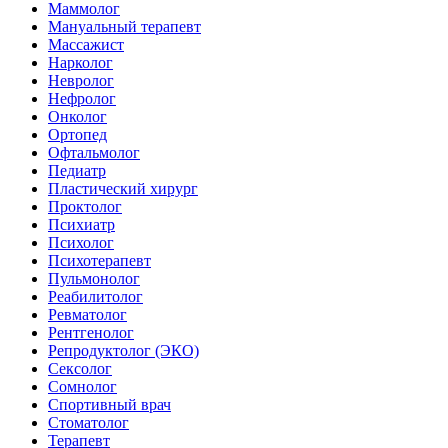
Маммолог
Мануальный терапевт
Массажист
Нарколог
Невролог
Нефролог
Онколог
Ортопед
Офтальмолог
Педиатр
Пластический хирург
Проктолог
Психиатр
Психолог
Психотерапевт
Пульмонолог
Реабилитолог
Ревматолог
Рентгенолог
Репродуктолог (ЭКО)
Сексолог
Сомнолог
Спортивный врач
Стоматолог
Терапевт