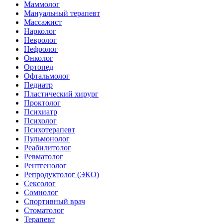
Маммолог
Мануальный терапевт
Массажист
Нарколог
Невролог
Нефролог
Онколог
Ортопед
Офтальмолог
Педиатр
Пластический хирург
Проктолог
Психиатр
Психолог
Психотерапевт
Пульмонолог
Реабилитолог
Ревматолог
Рентгенолог
Репродуктолог (ЭКО)
Сексолог
Сомнолог
Спортивный врач
Стоматолог
Терапевт