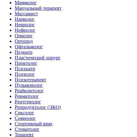
Маммолог
Мануальный терапевт
Массажист
Нарколог
Невролог
Нефролог
Онколог
Ортопед
Офтальмолог
Педиатр
Пластический хирург
Проктолог
Психиатр
Психолог
Психотерапевт
Пульмонолог
Реабилитолог
Ревматолог
Рентгенолог
Репродуктолог (ЭКО)
Сексолог
Сомнолог
Спортивный врач
Стоматолог
Терапевт