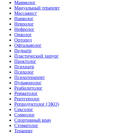
Маммолог
Мануальный терапевт
Массажист
Нарколог
Невролог
Нефролог
Онколог
Ортопед
Офтальмолог
Педиатр
Пластический хирург
Проктолог
Психиатр
Психолог
Психотерапевт
Пульмонолог
Реабилитолог
Ревматолог
Рентгенолог
Репродуктолог (ЭКО)
Сексолог
Сомнолог
Спортивный врач
Стоматолог
Терапевт