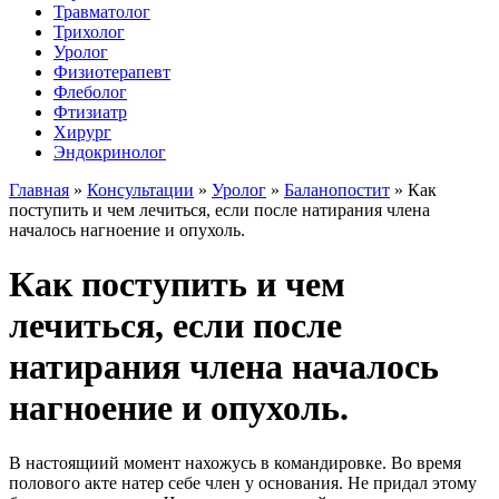
Травматолог
Трихолог
Уролог
Физиотерапевт
Флеболог
Фтизиатр
Хирург
Эндокринолог
Главная
»
Консультации
»
Уролог
»
Баланопостит
»
Как
поступить и чем лечиться, если после натирания члена
началось нагноение и опухоль.
Как поступить и чем
лечиться, если после
натирания члена началось
нагноение и опухоль.
В настоящиий момент нахожусь в командировке. Во время
полового акте натер себе член у основания. Не придал этому