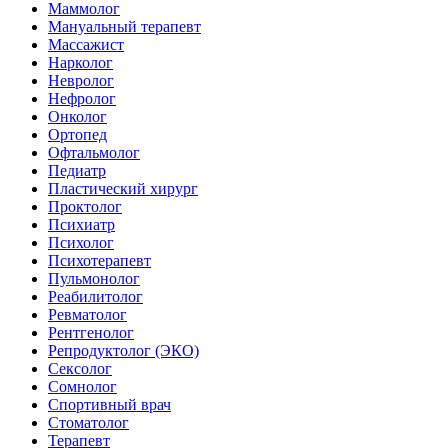
Маммолог
Мануальный терапевт
Массажист
Нарколог
Невролог
Нефролог
Онколог
Ортопед
Офтальмолог
Педиатр
Пластический хирург
Проктолог
Психиатр
Психолог
Психотерапевт
Пульмонолог
Реабилитолог
Ревматолог
Рентгенолог
Репродуктолог (ЭКО)
Сексолог
Сомнолог
Спортивный врач
Стоматолог
Терапевт