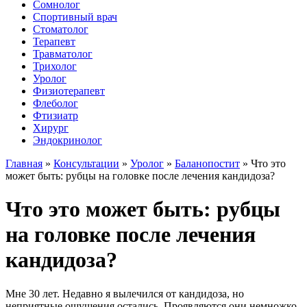
Сомнолог
Спортивный врач
Стоматолог
Терапевт
Травматолог
Трихолог
Уролог
Физиотерапевт
Флеболог
Фтизиатр
Хирург
Эндокринолог
Главная
»
Консультации
»
Уролог
»
Баланопостит
»
Что это
может быть: рубцы на головке после лечения кандидоза?
Что это может быть: рубцы
на головке после лечения
кандидоза?
Мне 30 лет. Недавно я вылечился от кандидоза, но
неприятные ощущения остались. Проявляются они немножко