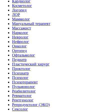
Кардиолог
Косметолог
Логопед
ЛОР
Маммолог
Мануальный терапевт
Массажист
Нарколог
Невролог
Нефролог
Онколог
Ортопед
Офтальмолог
Педиатр
Пластический хирург
Проктолог
Психиатр
Психолог
Психотерапевт
Пульмонолог
Реабилитолог
Ревматолог
Рентгенолог
Репродуктолог (ЭКО)
Сексолог