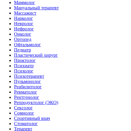
Маммолог
Мануальный терапевт
Массажист
Нарколог
Невролог
Нефролог
Онколог
Ортопед
Офтальмолог
Педиатр
Пластический хирург
Проктолог
Психиатр
Психолог
Психотерапевт
Пульмонолог
Реабилитолог
Ревматолог
Рентгенолог
Репродуктолог (ЭКО)
Сексолог
Сомнолог
Спортивный врач
Стоматолог
Терапевт