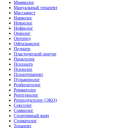
Маммолог
Мануальный терапевт
Массажист
Нарколог
Невролог
Нефролог
Онколог
Ортопед
Офтальмолог
Педиатр
Пластический хирург
Проктолог
Психиатр
Психолог
Психотерапевт
Пульмонолог
Реабилитолог
Ревматолог
Рентгенолог
Репродуктолог (ЭКО)
Сексолог
Сомнолог
Спортивный врач
Стоматолог
Терапевт