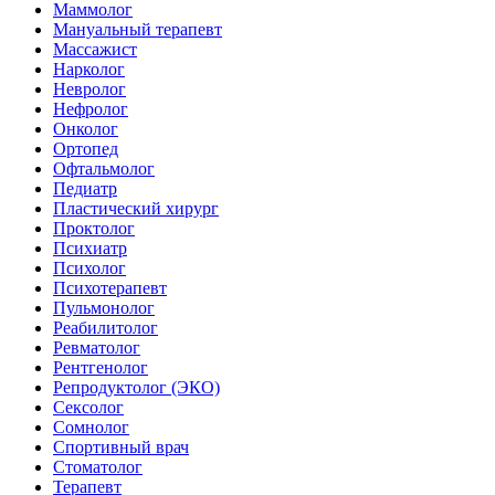
Маммолог
Мануальный терапевт
Массажист
Нарколог
Невролог
Нефролог
Онколог
Ортопед
Офтальмолог
Педиатр
Пластический хирург
Проктолог
Психиатр
Психолог
Психотерапевт
Пульмонолог
Реабилитолог
Ревматолог
Рентгенолог
Репродуктолог (ЭКО)
Сексолог
Сомнолог
Спортивный врач
Стоматолог
Терапевт