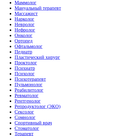
Маммолог
Мануальный терапевт
Массажист
Нарколог
Невролог
Нефролог
Онколог
Ортопед
Офтальмолог
Педиатр
Пластический хирург
Проктолог
Психиатр
Психолог
Психотерапевт
Пульмонолог
Реабилитолог
Ревматолог
Рентгенолог
Репродуктолог (ЭКО)
Сексолог
Сомнолог
Спортивный врач
Стоматолог
Терапевт