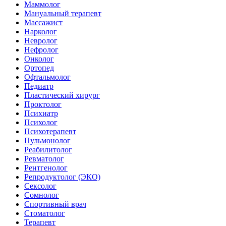
Маммолог
Мануальный терапевт
Массажист
Нарколог
Невролог
Нефролог
Онколог
Ортопед
Офтальмолог
Педиатр
Пластический хирург
Проктолог
Психиатр
Психолог
Психотерапевт
Пульмонолог
Реабилитолог
Ревматолог
Рентгенолог
Репродуктолог (ЭКО)
Сексолог
Сомнолог
Спортивный врач
Стоматолог
Терапевт