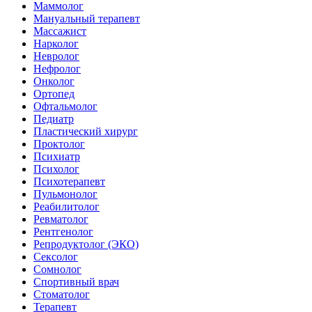
Маммолог
Мануальный терапевт
Массажист
Нарколог
Невролог
Нефролог
Онколог
Ортопед
Офтальмолог
Педиатр
Пластический хирург
Проктолог
Психиатр
Психолог
Психотерапевт
Пульмонолог
Реабилитолог
Ревматолог
Рентгенолог
Репродуктолог (ЭКО)
Сексолог
Сомнолог
Спортивный врач
Стоматолог
Терапевт