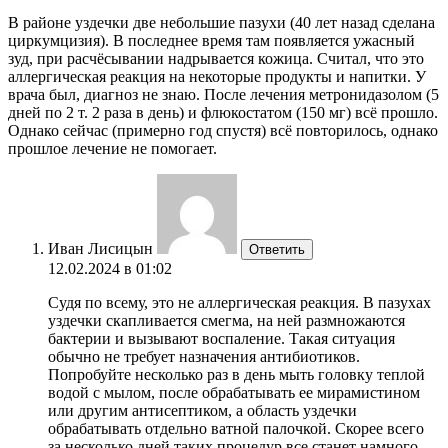
В районе уздечки две небольшие пазухи (40 лет назад сделана
циркумцизия). В последнее время там появляется ужасный
зуд, при расчёсывании надрывается кожица. Считал, что это
аллергическая реакция на некоторые продукты и напитки. У
врача был, диагноз не знаю. После лечения метронидазолом (5
дней по 2 т. 2 раза в день) и флюкостатом (150 мг) всё прошло.
Однако сейчас (примерно год спустя) всё повторилось, однако
прошлое лечение не помогает.
Иван Лисицын
Ответить
12.02.2024 в 01:02
Судя по всему, это не аллергическая реакция. В пазухах
уздечки скапливается смегма, на ней размножаются
бактерии и вызывают воспаление. Такая ситуация
обычно не требует назначения антибиотиков.
Попробуйте несколько раз в день мыть головку теплой
водой с мылом, после обрабатывать ее мирамистином
или другим антисептиком, а область уздечки
обрабатывать отдельно ватной палочкой. Скорее всего
за несколько дней таких процедур все станет намного