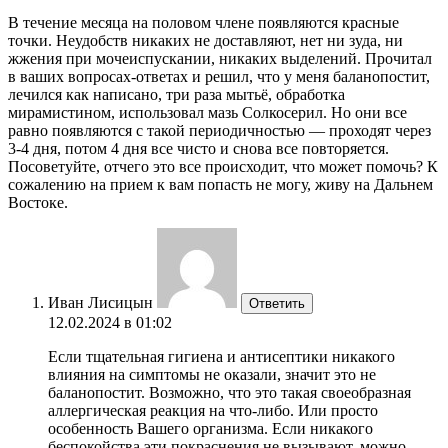
В течение месяца на половом члене появляются красные
точки. Неудобств никаких не доставляют, нет ни зуда, ни
жжения при мочеиспускании, никаких выделений. Прочитал
в ваших вопросах-ответах и решил, что у меня баланопостит,
лечился как написано, три раза мытьё, обработка
мирамистином, использовал мазь Солкосерил. Но они все
равно появляются с такой периодичностью — проходят через
3-4 дня, потом 4 дня все чисто и снова все повторяется.
Посоветуйте, отчего это все происходит, что может помочь? К
сожалению на прием к вам попасть не могу, живу на Дальнем
Востоке.
Иван Лисицын
Ответить
12.02.2024 в 01:02
Если тщательная гигиена и антисептики никакого
влияния на симптомы не оказали, значит это не
баланопостит. Возможно, что это такая своеобразная
аллергическая реакция на что-либо. Или просто
особенность Вашего организма. Если никакого
беспокойства эти покраснения не вызывают, можно