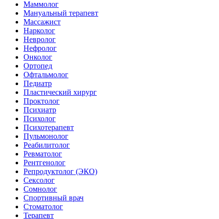
Маммолог
Мануальный терапевт
Массажист
Нарколог
Невролог
Нефролог
Онколог
Ортопед
Офтальмолог
Педиатр
Пластический хирург
Проктолог
Психиатр
Психолог
Психотерапевт
Пульмонолог
Реабилитолог
Ревматолог
Рентгенолог
Репродуктолог (ЭКО)
Сексолог
Сомнолог
Спортивный врач
Стоматолог
Терапевт