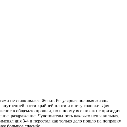
тями не сталкивался. Женат. Регулярная половая жизнь.
а внутренней части крайней плоти и внизу головки. Для
ажение в общем-то прошли, но в норму все никак не приходит.
ение, раздражение. Чувствительность какая-то неправильная,
именял дня 3-4 и перестал как только дело пошло на поправку,
анее большое спасибо.