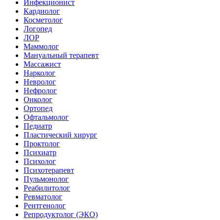
Инфекционист
Кардиолог
Косметолог
Логопед
ЛОР
Маммолог
Мануальный терапевт
Массажист
Нарколог
Невролог
Нефролог
Онколог
Ортопед
Офтальмолог
Педиатр
Пластический хирург
Проктолог
Психиатр
Психолог
Психотерапевт
Пульмонолог
Реабилитолог
Ревматолог
Рентгенолог
Репродуктолог (ЭКО)