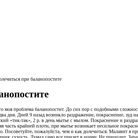
олечиться при баланопостите
ланопостите
что моя проблема баланопостит. До сих пор с подобными сложнос
ва дня. Дней 9 назад возникло раздражение, покраснение, зуд н
кий «тик-так», 2 р. в день мытье с мылом. Покраснение и раздр
яя часть крайней плоти, при мытье возникает несильное покрасн
о. Посоветуйте, пожалуйста, чем и как долечиться. Малавит я пр
ения, сухость. Думал само все придет в норму. Не приходит. Зар