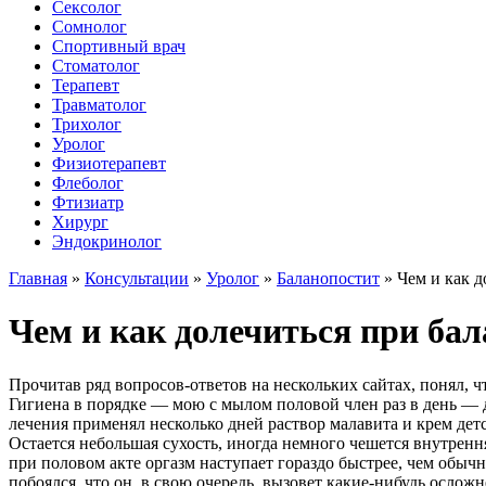
Сексолог
Сомнолог
Спортивный врач
Стоматолог
Терапевт
Травматолог
Трихолог
Уролог
Физиотерапевт
Флеболог
Фтизиатр
Хирург
Эндокринолог
Главная
»
Консультации
»
Уролог
»
Баланопостит
»
Чем и как д
Чем и как долечиться при ба
Прочитав ряд вопросов-ответов на нескольких сайтах, понял, 
Гигиена в порядке — мою с мылом половой член раз в день — д
лечения применял несколько дней раствор малавита и крем детс
Остается небольшая сухость, иногда немного чешется внутренн
при половом акте оргазм наступает гораздо быстрее, чем обычн
побоялся, что он, в свою очередь, вызовет какие-нибудь осложн