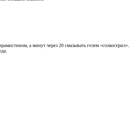
рамистином, а минут через 20 смазывать гелем «солкосерил».
еда.