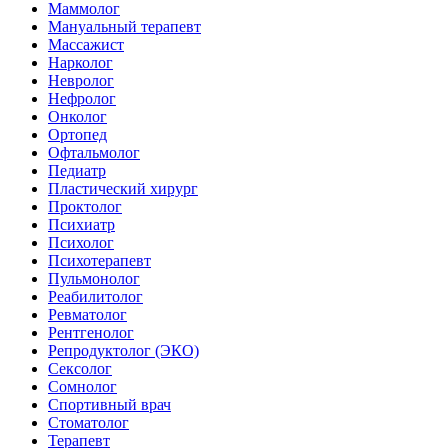
Маммолог
Мануальный терапевт
Массажист
Нарколог
Невролог
Нефролог
Онколог
Ортопед
Офтальмолог
Педиатр
Пластический хирург
Проктолог
Психиатр
Психолог
Психотерапевт
Пульмонолог
Реабилитолог
Ревматолог
Рентгенолог
Репродуктолог (ЭКО)
Сексолог
Сомнолог
Спортивный врач
Стоматолог
Терапевт