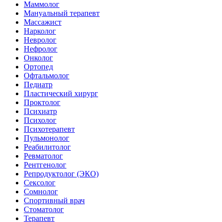
Маммолог
Мануальный терапевт
Массажист
Нарколог
Невролог
Нефролог
Онколог
Ортопед
Офтальмолог
Педиатр
Пластический хирург
Проктолог
Психиатр
Психолог
Психотерапевт
Пульмонолог
Реабилитолог
Ревматолог
Рентгенолог
Репродуктолог (ЭКО)
Сексолог
Сомнолог
Спортивный врач
Стоматолог
Терапевт