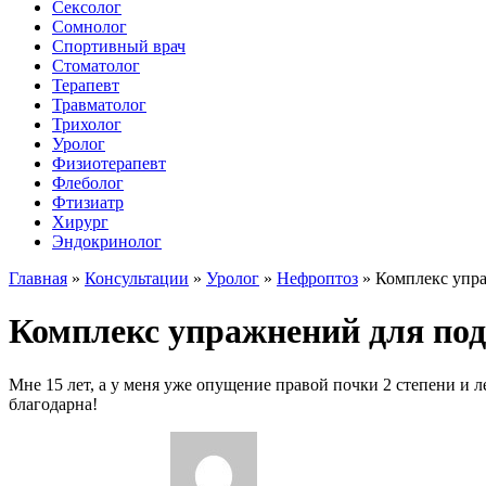
Сексолог
Сомнолог
Спортивный врач
Стоматолог
Терапевт
Травматолог
Трихолог
Уролог
Физиотерапевт
Флеболог
Фтизиатр
Хирург
Эндокринолог
Главная
»
Консультации
»
Уролог
»
Нефроптоз
»
Комплекс упра
Комплекс упражнений для подн
Мне 15 лет, а у меня уже опущение правой почки 2 степени и л
благодарна!