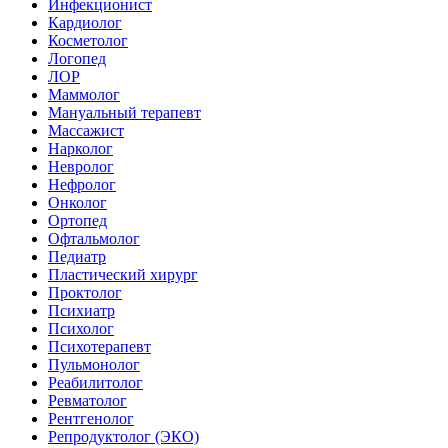
Инфекционист
Кардиолог
Косметолог
Логопед
ЛОР
Маммолог
Мануальный терапевт
Массажист
Нарколог
Невролог
Нефролог
Онколог
Ортопед
Офтальмолог
Педиатр
Пластический хирург
Проктолог
Психиатр
Психолог
Психотерапевт
Пульмонолог
Реабилитолог
Ревматолог
Рентгенолог
Репродуктолог (ЭКО)