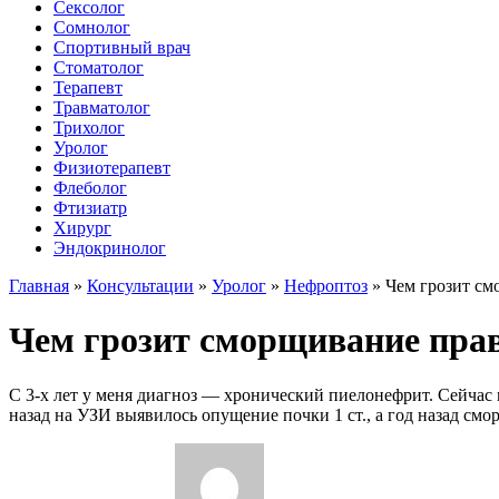
Сексолог
Сомнолог
Спортивный врач
Стоматолог
Терапевт
Травматолог
Трихолог
Уролог
Физиотерапевт
Флеболог
Фтизиатр
Хирург
Эндокринолог
Главная
»
Консультации
»
Уролог
»
Нефроптоз
»
Чем грозит см
Чем грозит сморщивание пра
С 3-х лет у меня диагноз — хронический пиелонефрит. Сейчас м
назад на УЗИ выявилось опущение почки 1 ст., а год назад смо