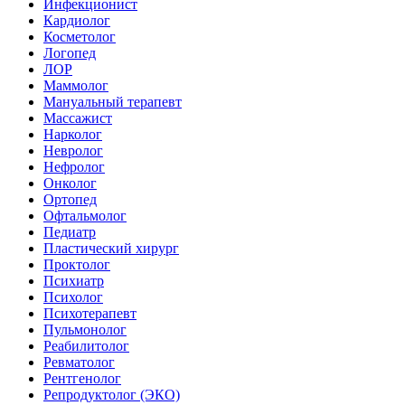
Инфекционист
Кардиолог
Косметолог
Логопед
ЛОР
Маммолог
Мануальный терапевт
Массажист
Нарколог
Невролог
Нефролог
Онколог
Ортопед
Офтальмолог
Педиатр
Пластический хирург
Проктолог
Психиатр
Психолог
Психотерапевт
Пульмонолог
Реабилитолог
Ревматолог
Рентгенолог
Репродуктолог (ЭКО)