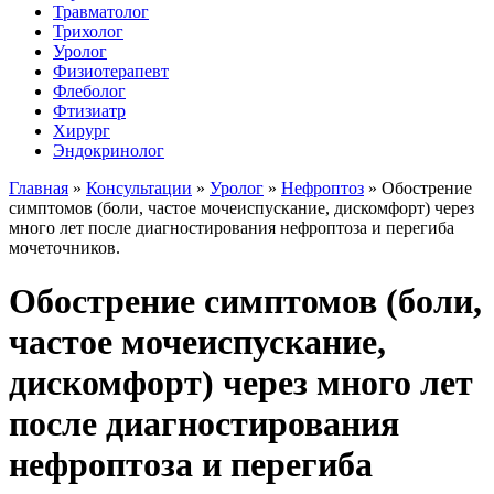
Травматолог
Трихолог
Уролог
Физиотерапевт
Флеболог
Фтизиатр
Хирург
Эндокринолог
Главная
»
Консультации
»
Уролог
»
Нефроптоз
»
Обострение
симптомов (боли, частое мочеиспускание, дискомфорт) через
много лет после диагностирования нефроптоза и перегиба
мочеточников.
Обострение симптомов (боли,
частое мочеиспускание,
дискомфорт) через много лет
после диагностирования
нефроптоза и перегиба