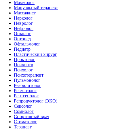
Маммолог
Мануальный терапевт
Массажист
Нарколог
Невролог
Нефролог
Онколог
Ортопед
Офтальмолог
Педиатр
Пластический хирург
Проктолог
Психиатр
Психолог
Психотерапевт
Пульмонолог
Реабилитолог
Ревматолог
Рентгенолог
Репродуктолог (ЭКО)
Сексолог
Сомнолог
Спортивный врач
Стоматолог
Терапевт