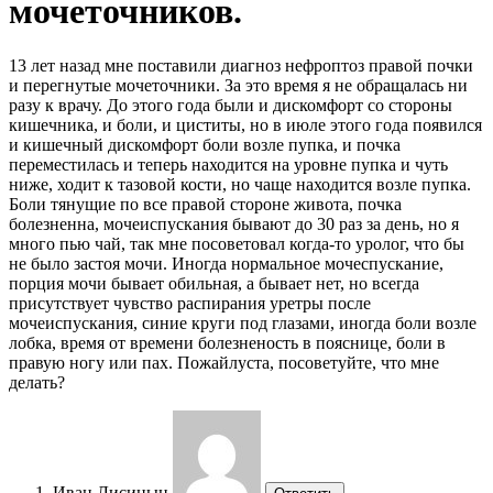
мочеточников.
13 лет назад мне поставили диагноз нефроптоз правой почки
и перегнутые мочеточники. За это время я не обращалась ни
разу к врачу. До этого года были и дискомфорт со стороны
кишечника, и боли, и циститы, но в июле этого года появился
и кишечный дискомфорт боли возле пупка, и почка
переместилась и теперь находится на уровне пупка и чуть
ниже, ходит к тазовой кости, но чаще находится возле пупка.
Боли тянущие по все правой стороне живота, почка
болезненна, мочеиспускания бывают до 30 раз за день, но я
много пью чай, так мне посоветовал когда-то уролог, что бы
не было застоя мочи. Иногда нормальное мочеспускание,
порция мочи бывает обильная, а бывает нет, но всегда
присутствует чувство распирания уретры после
мочеиспускания, синие круги под глазами, иногда боли возле
лобка, время от времени болезненость в пояснице, боли в
правую ногу или пах. Пожайлуста, посоветуйте, что мне
делать?
Иван Лисицын