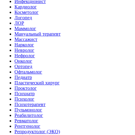
Инфекционист
Кардиолог
Косметолог
Логопед
ЛОР
Маммолог
Мануальный терапевт
Массажист
Нарколог
Невролог
Нефролог
Онколог
Ортопед
Офтальмолог
Педиатр
Пластический хирург
Проктолог
Психиатр
Психолог
Психотерапевт
Пульмонолог
Реабилитолог
Ревматолог
Рентгенолог
Репродуктолог (ЭКО)