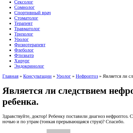
Сексолог
Сомнолог
Спортивный врач
Стоматолог
Терапевт
Травматолог
Трихолог
Уролог
Физиотерапевт
Флеболог
Фтизиатр
Хирург
Эндокринолог
Главная
»
Консультации
»
Уролог
»
Нефроптоз
»
Является ли с
Является ли следствием нефр
ребенка.
Здравствуйте, доктор! Ребенку поставили диагноз нефроптоз.
ночью и по утрам (тонкая прерывающаяся струя)? Спасибо.