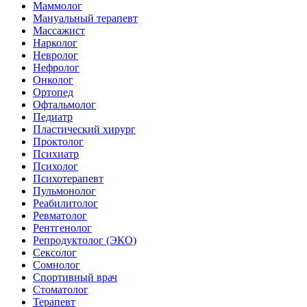
Маммолог
Мануальный терапевт
Массажист
Нарколог
Невролог
Нефролог
Онколог
Ортопед
Офтальмолог
Педиатр
Пластический хирург
Проктолог
Психиатр
Психолог
Психотерапевт
Пульмонолог
Реабилитолог
Ревматолог
Рентгенолог
Репродуктолог (ЭКО)
Сексолог
Сомнолог
Спортивный врач
Стоматолог
Терапевт