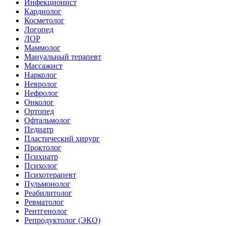
Инфекционист
Кардиолог
Косметолог
Логопед
ЛОР
Маммолог
Мануальный терапевт
Массажист
Нарколог
Невролог
Нефролог
Онколог
Ортопед
Офтальмолог
Педиатр
Пластический хирург
Проктолог
Психиатр
Психолог
Психотерапевт
Пульмонолог
Реабилитолог
Ревматолог
Рентгенолог
Репродуктолог (ЭКО)