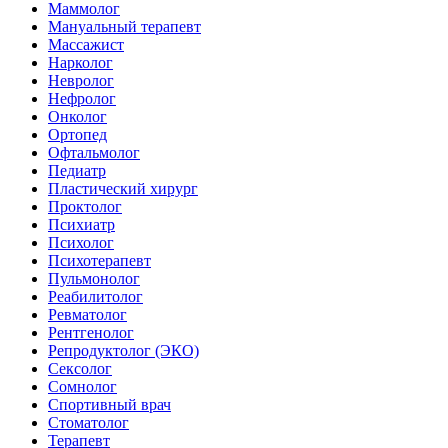
Маммолог
Мануальный терапевт
Массажист
Нарколог
Невролог
Нефролог
Онколог
Ортопед
Офтальмолог
Педиатр
Пластический хирург
Проктолог
Психиатр
Психолог
Психотерапевт
Пульмонолог
Реабилитолог
Ревматолог
Рентгенолог
Репродуктолог (ЭКО)
Сексолог
Сомнолог
Спортивный врач
Стоматолог
Терапевт