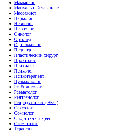
Маммолог
Мануальный терапевт
Массажист
Нарколог
Невролог
Нефролог
Онколог
Ортопед
Офтальмолог
Педиатр
Пластический хирург
Проктолог
Психиатр
Психолог
Психотерапевт
Пульмонолог
Реабилитолог
Ревматолог
Рентгенолог
Репродуктолог (ЭКО)
Сексолог
Сомнолог
Спортивный врач
Стоматолог
Терапевт