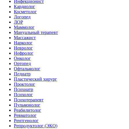
Инфекционист
Кардиолог
Косметолог
Логопед
ЛОР
Маммолог
Мануальный терапевт
Массажист
Нарколог
Невролог
Нефролог
Онколог
Ортопед
Офтальмолог
Педиатр
Пластический хирург
Проктолог
Психиатр
Психолог
Психотерапевт
Пульмонолог
Реабилитолог
Ревматолог
Рентгенолог
Репродуктолог (ЭКО)