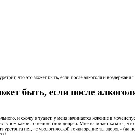
 уретрит, что это может быть, если после алкоголя и воздержани
может быть, если после алкого
ольного, и схожу в туалет, у меня начинается жжение в мочеисп
упом какой-то непонятной диареи. Мне начинает казатся, что есл
ит уретрита нет, «с урологической точки зрение ты здоров» (да не
та!