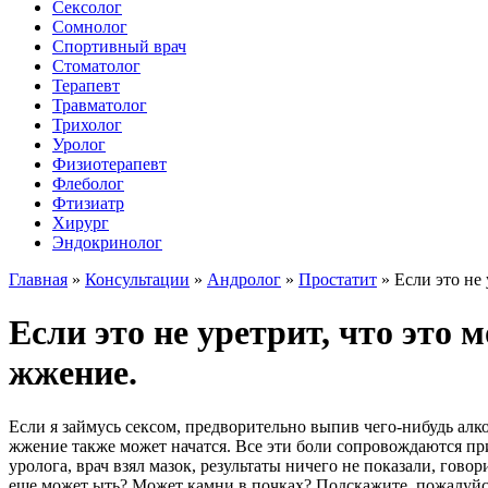
Сексолог
Сомнолог
Спортивный врач
Стоматолог
Терапевт
Травматолог
Трихолог
Уролог
Физиотерапевт
Флеболог
Фтизиатр
Хирург
Эндокринолог
Главная
»
Консультации
»
Андролог
»
Простатит
»
Если это не
Если это не уретрит, что это 
жжение.
Если я займусь сексом, предворительно выпив чего-нибудь алк
жжение также может начатся. Все эти боли сопровождаются прист
уролога, врач взял мазок, результаты ничего не показали, говор
еще может ыть? Может камни в почках? Подскажите, пожалуйс