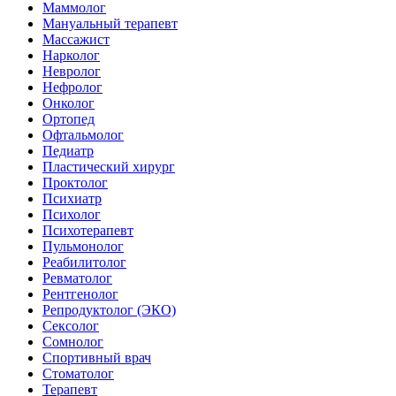
Маммолог
Мануальный терапевт
Массажист
Нарколог
Невролог
Нефролог
Онколог
Ортопед
Офтальмолог
Педиатр
Пластический хирург
Проктолог
Психиатр
Психолог
Психотерапевт
Пульмонолог
Реабилитолог
Ревматолог
Рентгенолог
Репродуктолог (ЭКО)
Сексолог
Сомнолог
Спортивный врач
Стоматолог
Терапевт